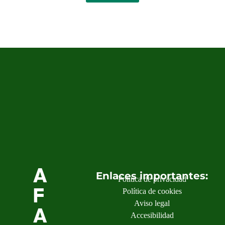
A
Enlaces importantes:
Política de privacidad
F
Política de cookies
Aviso legal
A
Accesibilidad