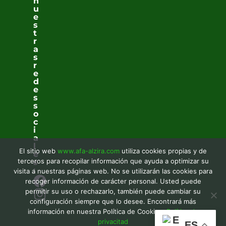
n
u
e
s
t
r
a
s
r
e
d
e
s
s
o
c
i
a
l
El sitio web
www.afa-alzira.com
utiliza cookies propias y de
e
terceros para recopilar información que ayuda a optimizar su
s
:
visita a nuestras páginas web. No se utilizarán las cookies para
recoger información de carácter personal. Usted puede
permitir su uso o rechazarlo, también puede cambiar su
configuración siempre que lo desee. Encontrará más
información en nuestra Política de Cookies.
Política de
privacitad
ES