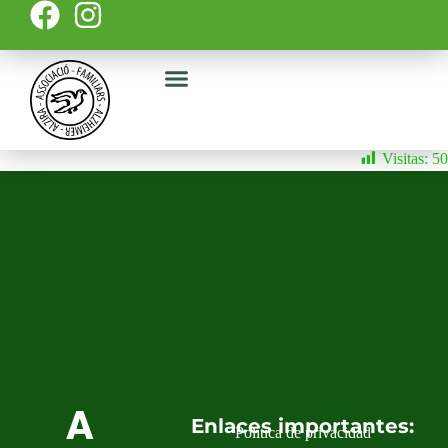
Taller de estimulación
Visitas:
50
A
Enlaces importantes:
Política de privacidad