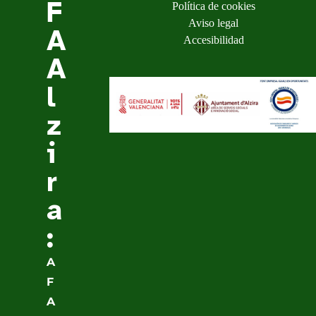
F
Política de cookies
Aviso legal
A
Accesibilidad
A
l
z
i
r
a
:
A
F
A